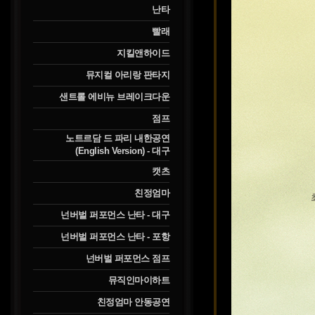
난타
빨래
지킬앤하이드
뮤지컬 아리랑 판타지
샌트롤 에비뉴 브레이크다운
점프
노트르담 드 파리 내한공연
(English Version) - 대구
캣츠
친정엄마
넌버벌 퍼포먼스 난타 - 대구
넌버벌 퍼포먼스 난타 - 포항
넌버벌 퍼포먼스 점프
뮤직인마이하트
친정엄마 안동공연