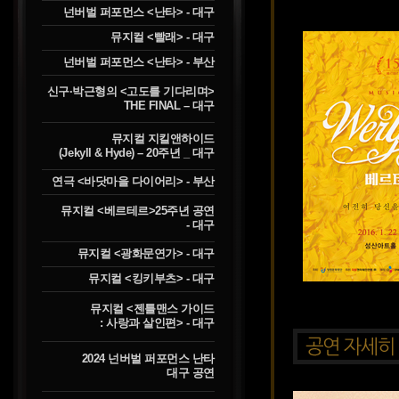
넌버벌 퍼포먼스 <난타> - 대구
뮤지컬 <빨래> - 대구
넌버벌 퍼포먼스 <난타> - 부산
신구·박근형의 <고도를 기다리며>
THE FINAL – 대구
뮤지컬 지킬앤하이드
(Jekyll & Hyde) – 20주년 _ 대구
연극 <바닷마을 다이어리> - 부산
뮤지컬 <베르테르>25주년 공연
- 대구
뮤지컬 <광화문연가> - 대구
뮤지컬 <킹키부츠> - 대구
뮤지컬 <젠틀맨스 가이드
: 사랑과 살인편> - 대구
2024 넌버벌 퍼포먼스 난타
대구 공연