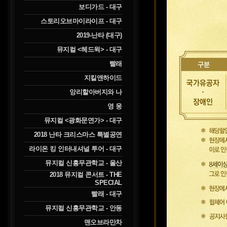
보디가드 - 대구
스토리오브마이라이프 - 대구
2019-난타 (대구)
뮤지컬 <헤드윅> - 대구
빨래
지킬앤하이드
앙리할아버지와 나
영 웅
뮤지컬 <광화문연가> - 대구
2018 난타 크리스마스 특별공연
라이온 킹 인터내셔널 투어 - 대구
뮤지컬 신흥무관학교 - 울산
2018 뮤지컬 콘서트 - THE
SPECIAL
빨래 - 대구
뮤지컬 신흥무관학교 - 안동
맨오브라만차