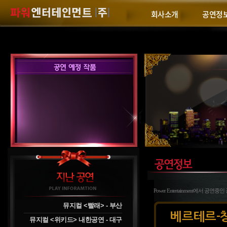
회사소개
공연정
Power Entertainment에서 
뮤지컬 <빨래> - 부산
베르테르-
뮤지컬 <위키드> 내한공연 - 대구