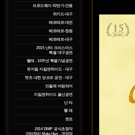
브로드웨이 42번가-안동
위키드-대구
베르테르-대전
베르테르-창원
베르테르-대구
2015 난타 크리스마스
특별 대구공연
빨래 - 10주년 특별기념공연
뮤지컬 지킬앤하이드 - 대구
캣츠 내한 앙코르 공연 - 대구
민들레 바람되어
지킬앤하이드 울산공연
난 타
빨 래
캣츠
2014 DIMF 공식초청작
마타하리 Mata Hari - 개막작