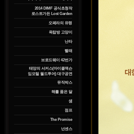
2014 DIMF 공식초청작
로스트가든 Lost Garden
오페라의 유령
옥탑방 고양이
난타
빨래
브로드웨이 42번가
태양의 서커스(마이클잭슨
임모털 월드투어) 대구공연
뮤직박스
해를 품은 달
샘
점프
The Promise
넌센스