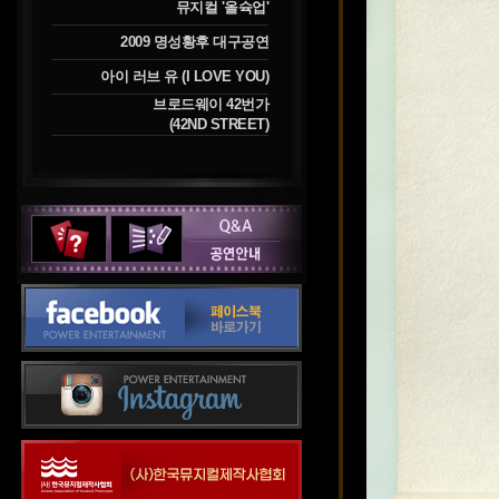
뮤지컬 '올슉업'
2009 명성황후 대구공연
아이 러브 유 (I LOVE YOU)
브로드웨이 42번가
(42ND STREET)