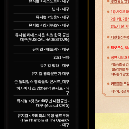
뮤지컬 <데스노트> - 대구
난타 - 대구
뮤지컬 <영웅> - 대구
뮤지컬 <킹키부츠> - 대구
뮤지컬 하데스타운 최초 한국 공연
- 대구(MUSICAL HADESTOWN)
뮤지컬 <헤드윅> - 대구
2021 난타
뮤지컬 빨래 - 대구
뮤지컬 광화문연가-대구
존 윌리엄스 영화음악 콘서트_대구
히사이시 조 영화음악 콘서트 - 대
구
뮤지컬 <캣츠> 40주년 내한공연 -
대구 (Musical CATS)
뮤지컬 <오페라의 유령 월드투어
(The Phantom of The Opera)>
- 대구