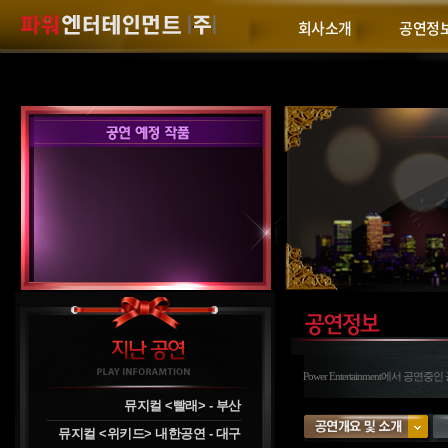
회사소개
공연정
Power Entertainment에서 
뮤지컬 <빨래> - 부산
뮤지컬 <위키드> 내한공연 - 대구