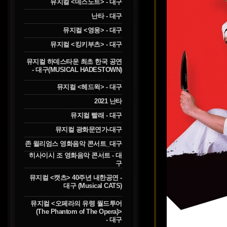
뮤지컬 <데스노트> - 대구
난타 - 대구
뮤지컬 <영웅> - 대구
뮤지컬 <킹키부츠> - 대구
뮤지컬 하데스타운 최초 한국 공연
- 대구(MUSICAL HADESTOWN)
뮤지컬 <헤드윅> - 대구
2021 난타
뮤지컬 빨래 - 대구
뮤지컬 광화문연가-대구
존 윌리엄스 영화음악 콘서트_대구
히사이시 조 영화음악 콘서트 - 대
구
뮤지컬 <캣츠> 40주년 내한공연 -
대구 (Musical CATS)
뮤지컬 <오페라의 유령 월드투어
(The Phantom of The Opera)>
- 대구