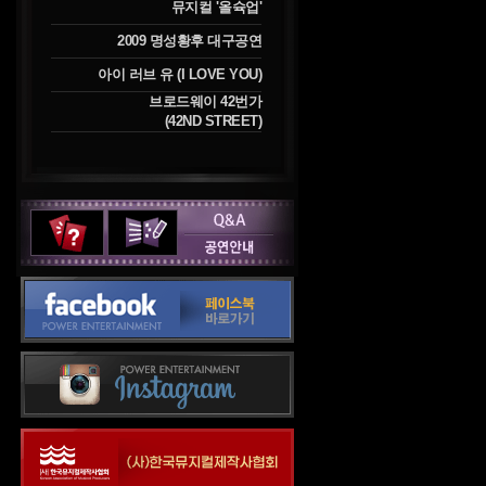
뮤지컬 '올슉업'
2009 명성황후 대구공연
아이 러브 유 (I LOVE YOU)
브로드웨이 42번가
(42ND STREET)