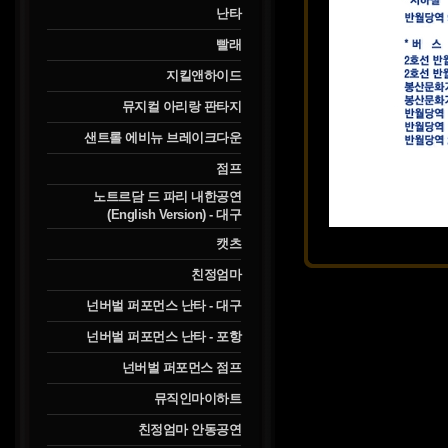
난타
빨래
지킬앤하이드
뮤지컬 아리랑 판타지
샌트롤 에비뉴 브레이크다운
점프
노트르담 드 파리 내한공연
(English Version) - 대구
캣츠
친정엄마
넌버벌 퍼포먼스 난타 - 대구
넌버벌 퍼포먼스 난타 - 포항
넌버벌 퍼포먼스 점프
뮤직인마이하트
친정엄마 안동공연