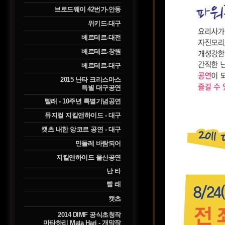
브로드웨이 42번가-안동
위키드-대구
베르테르-대전
베르테르-창원
베르테르-대구
2015 난타 크리스마스
특별 대구공연
빨래 - 10주년 특별기념공연
뮤지컬 지킬앤하이드 - 대구
캣츠 내한 앙코르 공연 - 대구
민들레 바람되어
지킬앤하이드 울산공연
난 타
빨 래
캣츠
2014 DIMF 공식초청작
마타하리 Mata Hari - 개막작