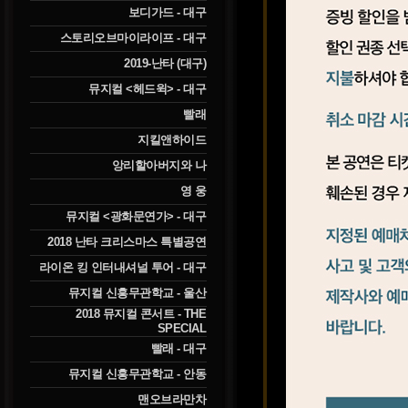
보디가드 - 대구
스토리오브마이라이프 - 대구
2019-난타 (대구)
뮤지컬 <헤드윅> - 대구
빨래
지킬앤하이드
앙리할아버지와 나
영 웅
뮤지컬 <광화문연가> - 대구
2018 난타 크리스마스 특별공연
라이온 킹 인터내셔널 투어 - 대구
뮤지컬 신흥무관학교 - 울산
2018 뮤지컬 콘서트 - THE
SPECIAL
빨래 - 대구
뮤지컬 신흥무관학교 - 안동
맨오브라만차