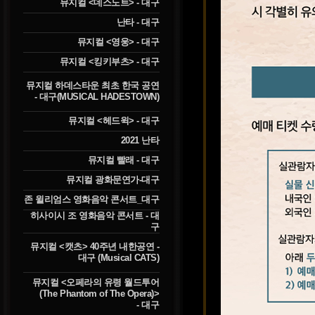
뮤지컬 <데스노트> - 대구
난타 - 대구
뮤지컬 <영웅> - 대구
뮤지컬 <킹키부츠> - 대구
뮤지컬 하데스타운 최초 한국 공연
- 대구(MUSICAL HADESTOWN)
뮤지컬 <헤드윅> - 대구
2021 난타
뮤지컬 빨래 - 대구
뮤지컬 광화문연가-대구
존 윌리엄스 영화음악 콘서트_대구
히사이시 조 영화음악 콘서트 - 대
구
뮤지컬 <캣츠> 40주년 내한공연 -
대구 (Musical CATS)
뮤지컬 <오페라의 유령 월드투어
(The Phantom of The Opera)>
- 대구