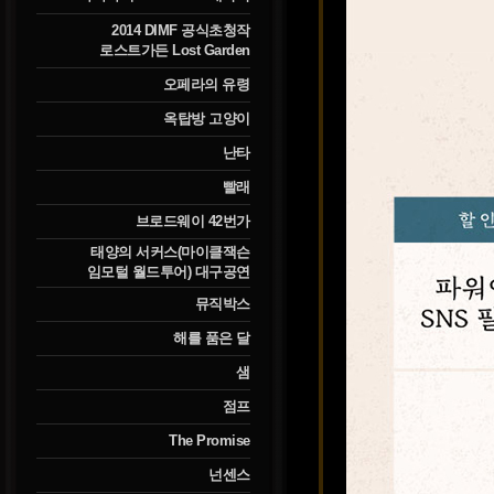
2014 DIMF 공식초청작
로스트가든 Lost Garden
오페라의 유령
옥탑방 고양이
난타
빨래
브로드웨이 42번가
태양의 서커스(마이클잭슨
임모털 월드투어) 대구공연
뮤직박스
해를 품은 달
샘
점프
The Promise
넌센스