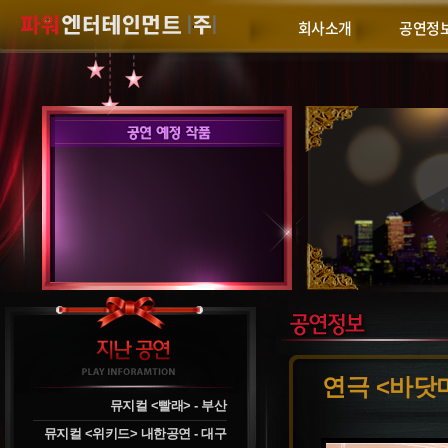
회사소개
공연정
연극 <바닷
뮤지컬 <빨래> - 부산
뮤지컬 <위키드> 내한공연 - 대구