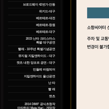
브로드웨이 42번가-안동
위키드-대구
베르테르-대전
베르테르-창원
베르테르-대구
2015 난타 크리스마스
특별 대구공연
빨래 - 10주년 특별기념공연
뮤지컬 지킬앤하이드 - 대구
캣츠 내한 앙코르 공연 - 대구
민들레 바람되어
지킬앤하이드 울산공연
난 타
빨 래
캣츠
2014 DIMF 공식초청작
마타하리 Mata Hari - 개막작