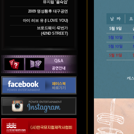
뮤지컬 '올슉업'
2009 명성황후 대구공연
아이 러브 유 (I LOVE YOU)
브로드웨이 42번가
(42ND STREET)