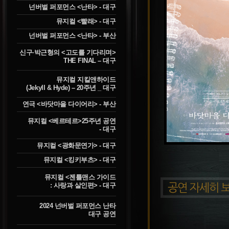
넌버벌 퍼포먼스 <난타> - 대구
뮤지컬 <빨래> - 대구
넌버벌 퍼포먼스 <난타> - 부산
신구·박근형의 <고도를 기다리며>
THE FINAL – 대구
뮤지컬 지킬앤하이드
(Jekyll & Hyde) – 20주년 _ 대구
연극 <바닷마을 다이어리> - 부산
뮤지컬 <베르테르>25주년 공연
- 대구
뮤지컬 <광화문연가> - 대구
뮤지컬 <킹키부츠> - 대구
뮤지컬 <젠틀맨스 가이드
: 사랑과 살인편> - 대구
2024 넌버벌 퍼포먼스 난타
대구 공연