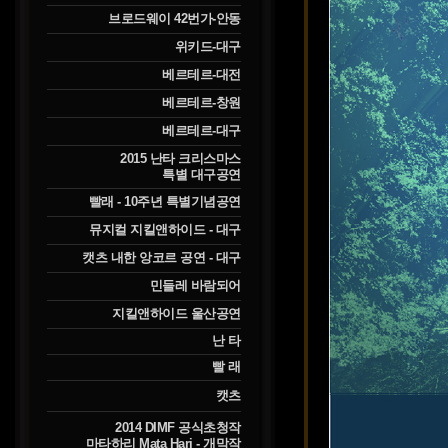
브로드웨이 42번가-안동
위키드-대구
베르테르-대전
베르테르-창원
베르테르-대구
2015 난타 크리스마스
특별 대구공연
빨래 - 10주년 특별기념공연
뮤지컬 지킬앤하이드 - 대구
캣츠 내한 앙코르 공연 - 대구
민들레 바람되어
지킬앤하이드 울산공연
난 타
빨 래
캣츠
2014 DIMF 공식초청작
마타하리 Mata Hari - 개막작