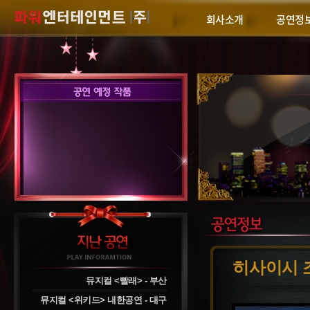
회사소개
공연정
히사이시 조
뮤지컬 <빨래> - 부산
뮤지컬 <위키드> 내한공연 - 대구