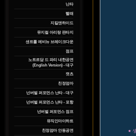
난타
빨래
지킬앤하이드
뮤지컬 아리랑 판타지
샌트롤 에비뉴 브레이크다운
점프
노트르담 드 파리 내한공연
(English Version) - 대구
캣츠
친정엄마
넌버벌 퍼포먼스 난타 - 대구
넌버벌 퍼포먼스 난타 - 포항
넌버벌 퍼포먼스 점프
뮤직인마이하트
친정엄마 안동공연