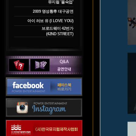
뮤지컬 '올슉업'
2009 명성황후 대구공연
아이 러브 유 (I LOVE YOU)
브로드웨이 42번가
(42ND STREET)