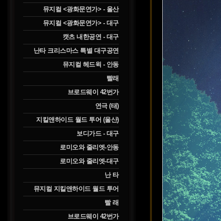
뮤지컬 <광화문연가> - 울산
뮤지컬 <광화문연가> - 대구
캣츠 내한공연 - 대구
난타 크리스마스 특별 대구공연
뮤지컬 헤드윅 - 안동
빨래
브로드웨이 42번가
연극 (태)
지킬앤하이드 월드 투어 (울산)
보디가드 - 대구
로미오와 줄리엣-안동
로미오와 줄리엣-대구
난 타
뮤지컬 지킬앤하이드 월드 투어
빨 래
브로드웨이 42번가