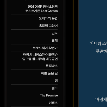
2014 DIMF 공식초청작
로스트가든 Lost Garden
오페라의 유령
옥탑방 고양이
난타
빨래
브로드웨이 42번가
태양의 서커스(마이클잭슨
임모털 월드투어) 대구공연
뮤직박스
해를 품은 달
샘
점프
The Promise
넌센스