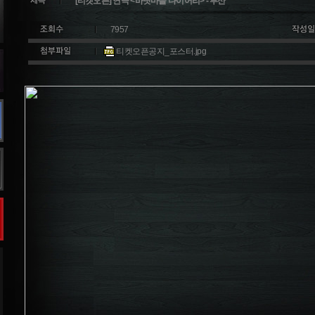
[티켓오픈] 연극 <바닷마을 다이어리> - 부산
7957
티켓오픈공지_포스터.jpg