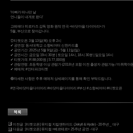
'아빠가 떠나던 날
언니들이 내게로 왔다'
고레에다 히로카즈 감독 영화 원작 연극 <바닷마을 다이어리>가
5월, 부산으로 찾아갑니다.
⏰티켓오픈: 3월 13일(목) 오후 2시
✔ 공연장: 동서대학교 소향씨어터 신한카드홀
✔ 공연기간: 2025년 5월 9일(금) - 5월 11일(일)
✔ 공연시간: 금요일 19시 30분 | 토요일 14시, 18시 30분 | 일요일 14시
✔ 티켓가격: R 88,000원 | S 77,000원
✔ 관람연령: 초등학생 이상 관람가 (2018년 포함 이전 출생자 관람가능 / 미취학아동
✔ 예매처: #인터파크티켓
🔵자세한 사항은 추후 예매처 상세페이지를 통해 확인 부탁드립니다.
#연극바닷마을다이어리 #바닷마을다이어리 #부산 #소향씨어터 #티켓오픈
이전글
: [티켓오픈] 뮤지컬 지킬앤하이드 (Jekyll & Hyde) - 20주년 _ 대구
다음글
: [티켓오픈] 뮤지컬 <베르테르> 25주년 공연 - 대구