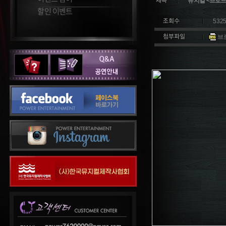
뮤지컬 <브로드
할인 이벤트
532
브로